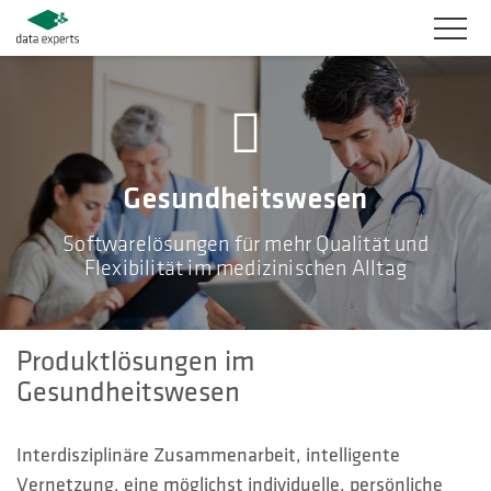
BRANCHEN
PRODUKTLÖSUNGEN
Gesundheitswesen
SERVICES
Softwarelösungen für mehr Qualität und
Flexibilität im medizinischen Alltag
KARRIERE
UNTERNEHMEN
Produktlösungen im
KUNDENBEREICH
Gesundheitswesen
KONTAKT
Interdisziplinäre Zusammenarbeit, intelligente
Vernetzung, eine möglichst individuelle, persönliche