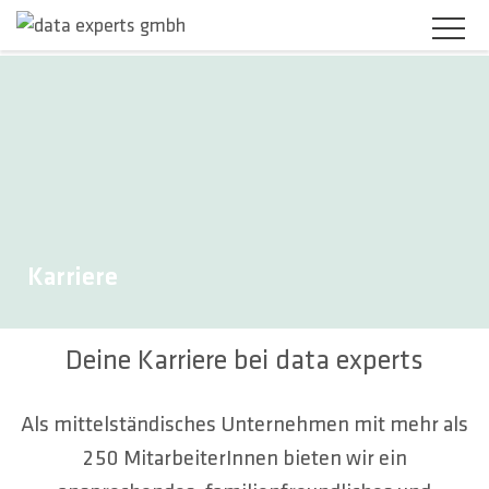
BRANCHEN
PRODUKTLÖSUNGEN
SERVICES
KARRIERE
Karriere
UNTERNEHMEN
Deine Karriere bei data experts
KUNDENBEREICH
Als mittelständisches Unternehmen mit mehr als
KONTAKT
250 MitarbeiterInnen bieten wir ein