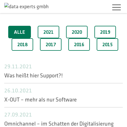
BRANCHEN
2021
ALLE
2021
2020
2019
PRODUKTLÖSUNGEN
2018
2017
2016
2015
SERVICES
29.11.2021
KARRIERE
Was heißt hier Support?!
UNTERNEHMEN
26.10.2021
KUNDENBEREICH
X-OUT – mehr als nur Software
KONTAKT
27.09.2021
Omnichannel – im Schatten der Digitalisierung