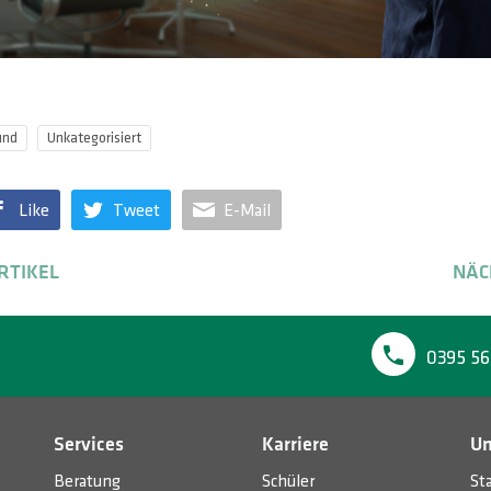
und
Unkategorisiert
Like
Tweet
E-Mail
RTIKEL
NÄC
0395 56
Services
Karriere
U
Beratung
Schüler
St