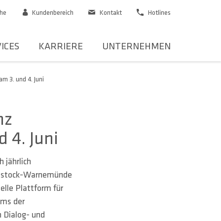
he
Kundenbereich
Kontakt
Hotlines
ICES
KARRIERE
UNTERNEHMEN
m 3. und 4. Juni
nz
 4. Juni
h jährlich
n Rostock-Warnemünde
elle Plattform für
ams der
n Dialog- und