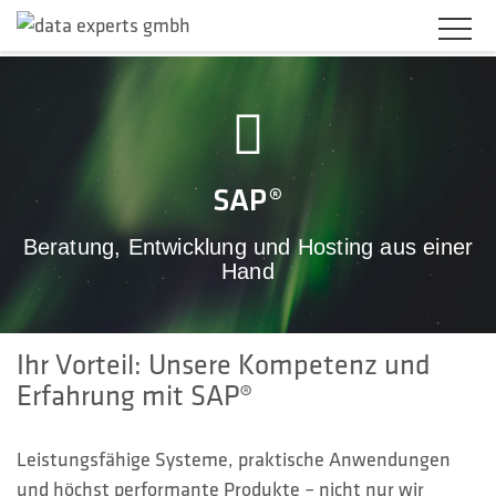
BRANCHEN
PRODUKTLÖSUNGEN
SAP®
SERVICES
Beratung, Entwicklung und Hosting aus einer
Hand
KARRIERE
UNTERNEHMEN
Ihr Vorteil: Unsere Kompetenz und
KUNDENBEREICH
Erfahrung mit SAP®
KONTAKT
Leistungsfähige Systeme, praktische Anwendungen
und höchst performante Produkte – nicht nur wir