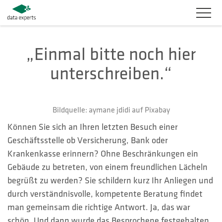
BRANCHEN
„Einmal bitte noch hier
unterschreiben.“
PRODUKTLÖSUNGEN
SERVICES
Bildquelle: aymane jdidi auf Pixabay
KARRIERE
Können Sie sich an Ihren letzten Besuch einer
Geschäftsstelle ob Versicherung, Bank oder
UNTERNEHMEN
Krankenkasse erinnern? Ohne Beschränkungen ein
Gebäude zu betreten, von einem freundlichen Lächeln
KUNDENBEREICH
begrüßt zu werden? Sie schildern kurz Ihr Anliegen und
durch verständnisvolle, kompetente Beratung findet
KONTAKT
man gemeinsam die richtige Antwort. Ja, das war
schön. Und dann wurde das Besprochene festgehalten