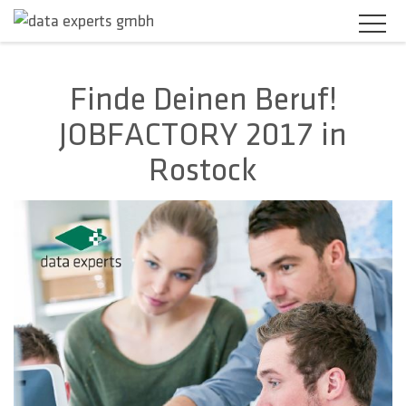
BRANCHEN
Finde Deinen Beruf!
JOBFACTORY 2017 in
PRODUKTLÖSUNGEN
Rostock
SERVICES
KARRIERE
UNTERNEHMEN
KUNDENBEREICH
KONTAKT