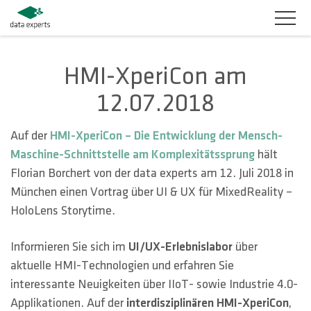
BRANCHEN
HMI-XperiCon am
12.07.2018
PRODUKTLÖSUNGEN
SERVICES
Auf der
HMI-XperiCon – Die Entwicklung der Mensch-
Maschine-Schnittstelle
am Komplexitätssprung
hält
KARRIERE
Florian Borchert von der data experts am 12. Juli 2018 in
München einen Vortrag über UI & UX für MixedReality –
UNTERNEHMEN
HoloLens Storytime.
KUNDENBEREICH
Informieren Sie sich im
UI/UX-Erlebnislabor
über
aktuelle HMI-Technologien und erfahren Sie
KONTAKT
interessante Neuigkeiten über IIoT- sowie Industrie 4.0-
Applikationen. Auf der
interdisziplinären HMI-XperiCon
,