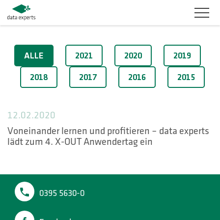
BRANCHEN
2020
ALLE
2021
2020
2019
PRODUKTLÖSUNGEN
2018
2017
2016
2015
SERVICES
12.02.2020
KARRIERE
Voneinander lernen und profitieren – data experts
lädt zum 4. X-OUT Anwendertag ein
UNTERNEHMEN
KUNDENBEREICH
0395 5630-0
KONTAKT