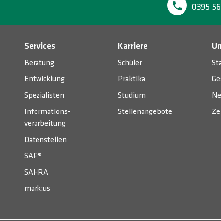
0395 56
Services
Karriere
Un
Beratung
Schüler
St
Entwicklung
Praktika
Ge
Spezialisten
Studium
Ne
Informations­
Stellenangebote
Ze
verarbeitung
Datenstellen
SAP®
SAHRA
mark:us