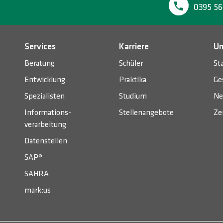
0395 56
Services
Karriere
Un
Beratung
Schüler
St
Entwicklung
Praktika
Ge
Spezialisten
Studium
Ne
Informations­
Stellenangebote
Ze
verarbeitung
Datenstellen
SAP®
SAHRA
mark:us