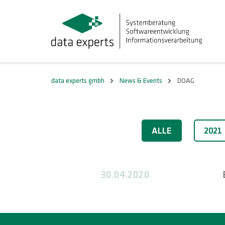
data experts gmbh
News & Events
DOAG
2020
ALLE
2021
30.04.2020