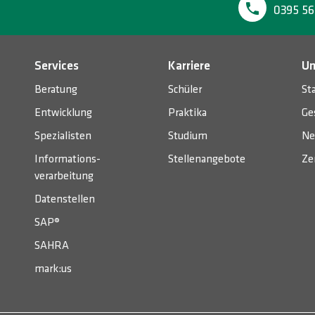
0395 56
Services
Karriere
Un
Beratung
Schüler
St
Entwicklung
Praktika
Ge
Spezialisten
Studium
Ne
Informations­
Stellenangebote
Ze
verarbeitung
Datenstellen
SAP®
SAHRA
mark:us