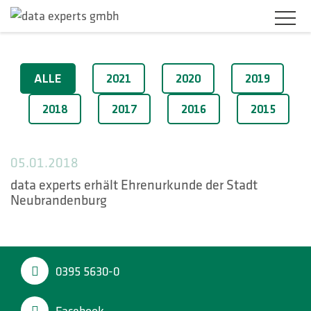
BRANCHEN
2018
ALLE
2021
2020
2019
PRODUKTLÖSUNGEN
2018
2017
2016
2015
SERVICES
05.01.2018
KARRIERE
data experts erhält Ehrenurkunde der Stadt
Neubrandenburg
UNTERNEHMEN
KUNDENBEREICH
0395 5630-0
KONTAKT