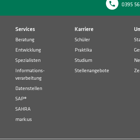
0395 56
Services
Karriere
Un
Beratung
Schüler
St
Entwicklung
Praktika
Ge
Spezialisten
Studium
Ne
Informations­
Stellenangebote
Ze
verarbeitung
Datenstellen
SAP®
SAHRA
mark:us