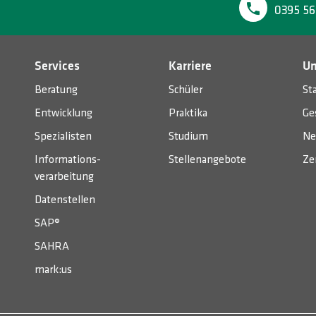
0395 56
Services
Karriere
U
Beratung
Schüler
St
Entwicklung
Praktika
Ge
Spezialisten
Studium
Ne
Informations­
Stellenangebote
Ze
verarbeitung
Datenstellen
SAP®
SAHRA
mark:us