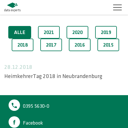
BRANCHEN
2018
ALLE
2021
2020
2019
PRODUKTLÖSUNGEN
2018
2017
2016
2015
SERVICES
28.12.2018
KARRIERE
HeimkehrerTag 2018 in Neubrandenburg
UNTERNEHMEN
KUNDENBEREICH
0395 5630-0
KONTAKT
Facebook