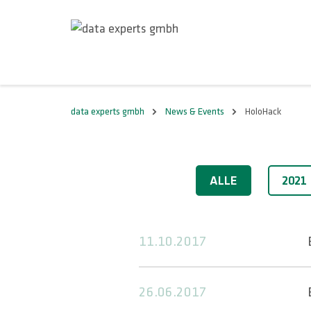
data experts gmbh
News & Events
HoloHack
2017
ALLE
2021
11.10.2017
26.06.2017