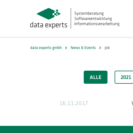
data experts gmbh
News & Events
Job
2017
ALLE
2021
16.11.2017