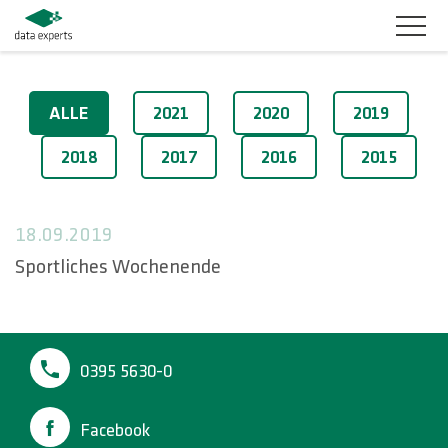
BRANCHEN
2019
ALLE
2021
2020
2019
PRODUKTLÖSUNGEN
2018
2017
2016
2015
SERVICES
18.09.2019
KARRIERE
Sportliches Wochenende
UNTERNEHMEN
KUNDENBEREICH
0395 5630-0
KONTAKT
Facebook