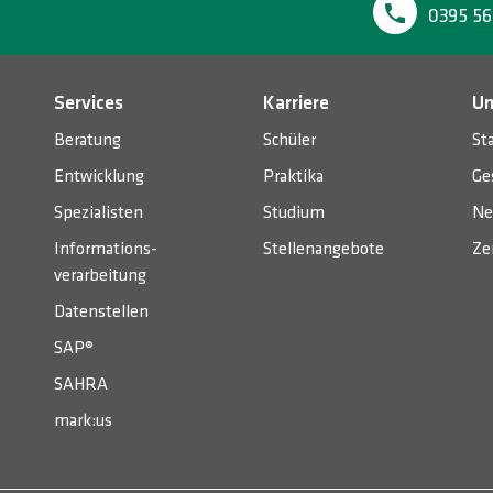
0395 56
Services
Karriere
Un
Beratung
Schüler
St
Entwicklung
Praktika
Ge
Spezialisten
Studium
Ne
Informations­
Stellenangebote
Ze
verarbeitung
Datenstellen
SAP®
SAHRA
mark:us