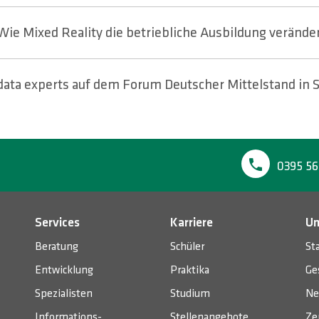
Wie Mixed Reality die betriebliche Ausbildung verände
data experts auf dem Forum Deutscher Mittelstand in 
0395 56
Services
Karriere
Un
Beratung
Schüler
St
Entwicklung
Praktika
Ge
Spezialisten
Studium
Ne
Informations­
Stellenangebote
Ze