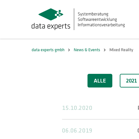
data experts gmbh
News & Events
Mixed Reality
2020
ALLE
2021
15.10.2020
06.06.2019