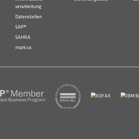
verarbeitung
Datenstellen
SAP®
SAHRA
mark:us