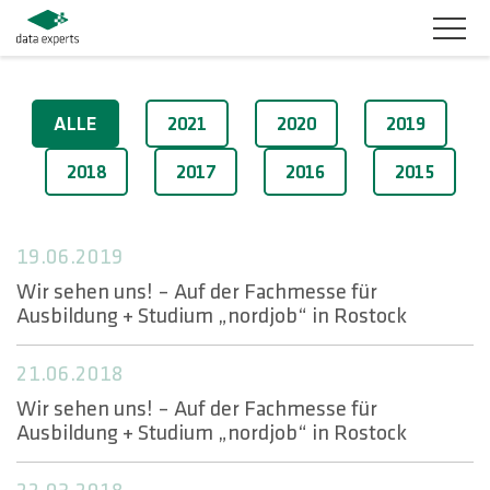
BRANCHEN
2019
ALLE
2021
2020
2019
PRODUKTLÖSUNGEN
2018
2017
2016
2015
SERVICES
19.06.2019
KARRIERE
Wir sehen uns! – Auf der Fachmesse für
Ausbildung + Studium „nordjob“ in Rostock
UNTERNEHMEN
21.06.2018
KUNDENBEREICH
Wir sehen uns! – Auf der Fachmesse für
Ausbildung + Studium „nordjob“ in Rostock
KONTAKT