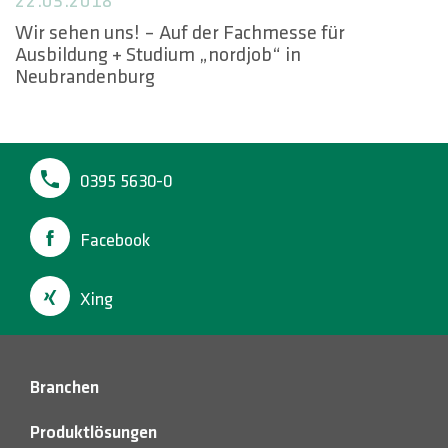
22.03.2018
HOTLINES
Wir sehen uns! – Auf der Fachmesse für
Ausbildung + Studium „nordjob“ in
Suche
Neubrandenburg
0395 5630-0
Facebook
Xing
Branchen
Produktlösungen