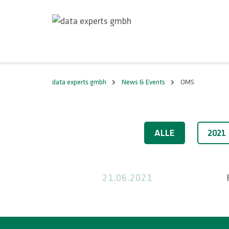
data experts gmbh
News & Events
OMS
2021
ALLE
2021
21.06.2021