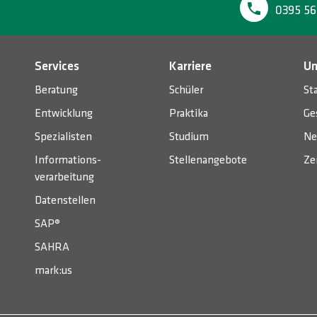
0395 56
Services
Karriere
Un
Beratung
Schüler
St
Entwicklung
Praktika
Ge
Spezialisten
Studium
Ne
Informations­
Stellenangebote
Ze
verarbeitung
Datenstellen
SAP®
SAHRA
mark:us