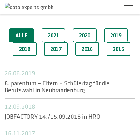
BRANCHEN
2019
ALLE
2021
2020
2019
PRODUKTLÖSUNGEN
2018
2017
2016
2015
SERVICES
26.06.2019
KARRIERE
8. parentum – Eltern + Schülertag für die
Berufswahl in Neubrandenburg
UNTERNEHMEN
12.09.2018
KUNDENBEREICH
JOBFACTORY 14./15.09.2018 in HRO
KONTAKT
16.11.2017