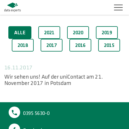
BRANCHEN
2017
ALLE
2021
2020
2019
PRODUKTLÖSUNGEN
2018
2017
2016
2015
SERVICES
16.11.2017
KARRIERE
Wir sehen uns! Auf der uniContact am 21.
November 2017 in Potsdam
UNTERNEHMEN
KUNDENBEREICH
0395 5630-0
KONTAKT