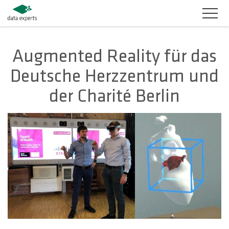
BRANCHEN
Augmented Reality für das
Deutsche Herzzentrum und
PRODUKTLÖSUNGEN
der Charité Berlin
SERVICES
KARRIERE
UNTERNEHMEN
KUNDENBEREICH
KONTAKT