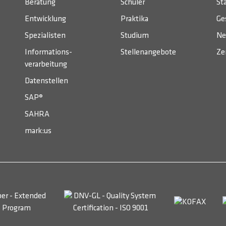
Beratung
Schüler
St
Entwicklung
Praktika
Ge
Spezialisten
Studium
Ne
Informations­
Stellenangebote
Ze
verarbeitung
Datenstellen
SAP®
SAHRA
mark:us