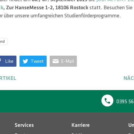
ck
,
Zur HanseMesse 1-2,
18106 Rostock
statt. Besuchen Sie
hr über unsere umfangreichen Studienförderprogramme.
und
Like
Tweet
E-Mail
RTIKEL
NÄC
0395 56
Services
Karriere
U