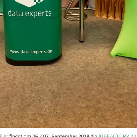
hüler findet am
06
./ 07. September 2019
die
JOBFACTORY 20