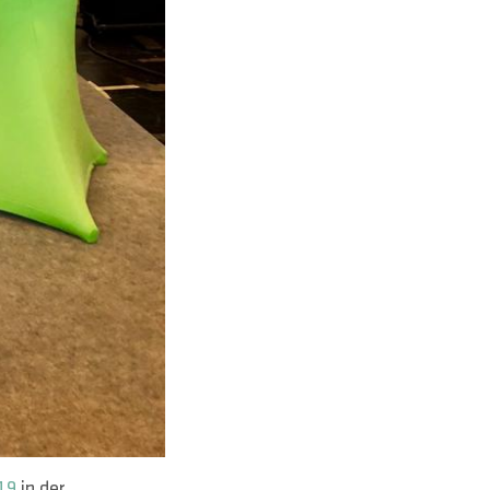
19
in der