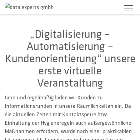
BRANCHEN
„Digitalisierung –
Automatisierung –
PRODUKTLÖSUNGEN
Kundenorientierung“ unsere
SERVICES
erste virtuelle
KARRIERE
Veranstaltung
UNTERNEHMEN
Gern und regelmäßig laden wir Kunden zu
Informationsrunden in unsere Räumlichkeiten ein. Da
KUNDENBEREICH
die aktuellen Zeiten mit Kontaktsperre bzw.
Einhaltung der Hygieneregeln auch außergewöhnliche
KONTAKT
Maßnahmen erfordern, wurde nach einer praktikablen
Lösung gesucht. Gemeinsam mit unserem Partner