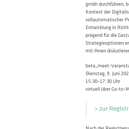
gmbh durchführen, b
Kontext der Digitali
vollautomatischer P
Entwicklung in Rich
prägend für die Ges
Strategieoptionen e
mit Ihnen diskutiere
beta_meet-Veranst
Dienstag, 9. Juni 20
15:30–17:30 Uhr
virtuell über Go-to-
> zur Regist
Nach der Registrieru