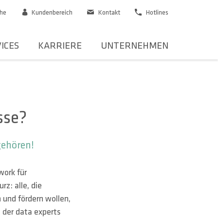
he
Kundenbereich
Kontakt
Hotlines
ICES
KARRIERE
UNTERNEHMEN
sse?
gehören!
work für
z: alle, die
und fördern wollen,
t der data experts