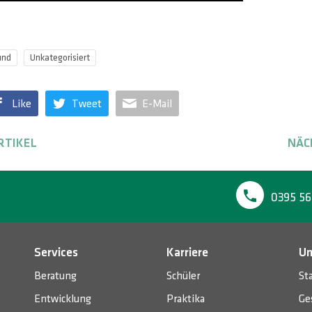
und
Unkategorisiert
Like
Tweet
E-Mail
RTIKEL
NÄC
0395 56
Services
Karriere
Un
Beratung
Schüler
St
Entwicklung
Praktika
Ge