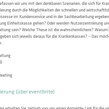
efassen wir uns mit den denkbaren Szenarien, die sich für Kr
sierung durch die Möglichkeiten der schnellen und wirtschaft
rozesse im Kundenservice und in der Sachbearbeitung ergeben
tung Einheitskasse gehen? Oder werden Nutzerzentrierung und
taltung sein? Welche These ist die wahrscheinlichere? Waru
rgeben sich jeweils daraus für die Krankenkassen? – Das mö
n.
altung
20
Meeting
rierung (über eventbrite)
ng erhalten Sie zeitnah von uns einen Anmelde-Link für die vir