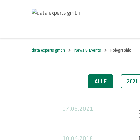
data experts gmbh
News & Events
Holographic
2021
ALLE
2021
07.06.2021
10.04.2018