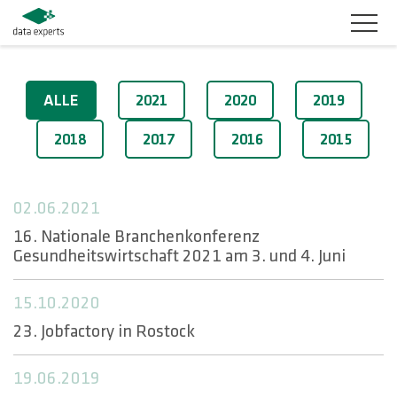
BRANCHEN
2021
ALLE
2021
2020
2019
PRODUKTLÖSUNGEN
2018
2017
2016
2015
SERVICES
02.06.2021
KARRIERE
16. Nationale Branchenkonferenz
Gesundheitswirtschaft 2021 am 3. und 4. Juni
UNTERNEHMEN
15.10.2020
KUNDENBEREICH
23. Jobfactory in Rostock
KONTAKT
19.06.2019